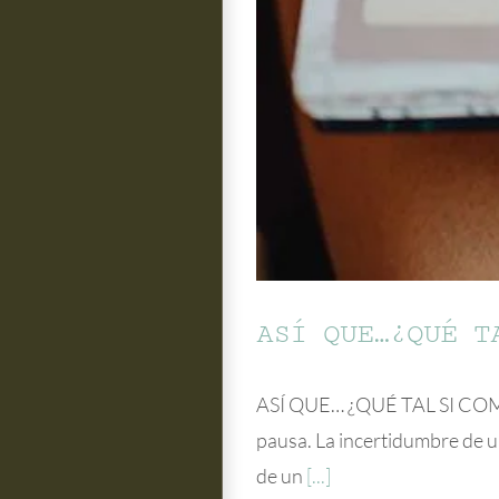
ASÍ QUE…¿QUÉ T
ASÍ QUE… ¿QUÉ TAL SI COMEN
pausa. La incertidumbre de un
de un
[...]