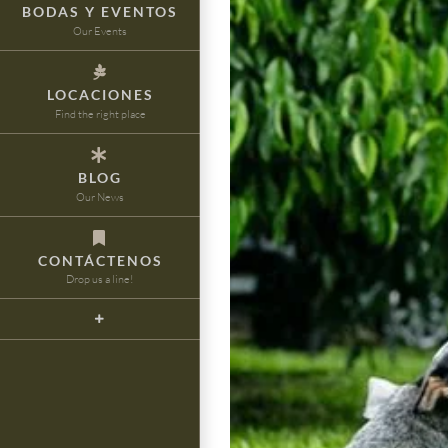
BODAS Y EVENTOS
Our Events
LOCACIONES
Find the right place
BLOG
Our News
CONTÁCTENOS
Drop us a line!