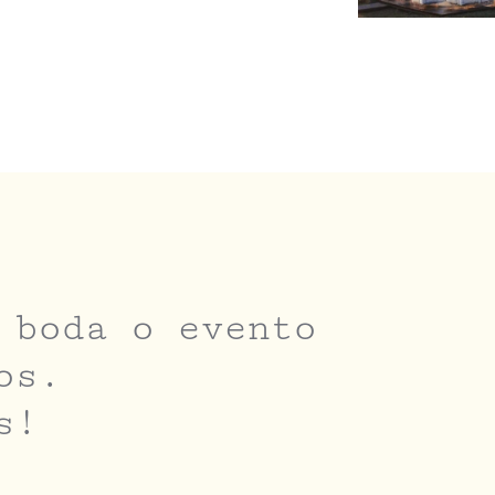
 boda o evento
os.
s!