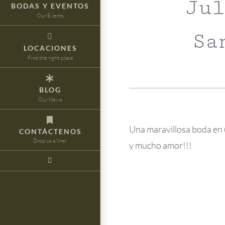
Jul
BODAS Y EVENTOS
Our Events
Sa
LOCACIONES
Find the right place
BLOG
Our News
Una maravillosa boda en
CONTÁCTENOS
Drop us a line!
y mucho amor!!!