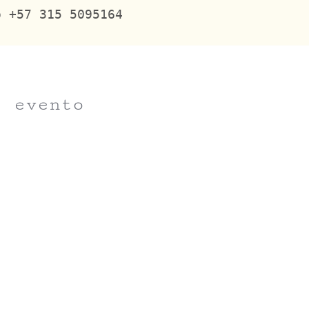
o +57 315 5095164
e evento